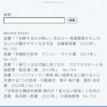
検索
検索
Recent Posts
読書「「判断するのが怖い」あなたへ 発達障害かもしれ
ない人が働きやすくなる方法 佐藤恵美著 2020年」
No.156
読書「多様性の科学 マシュー・サイド著 2021年」
No.155
読書「＜香り＞はなぜ脳に効くのか アロマセラピーと先
端医療 塩田清二著 2012年」 No.154
読書「ハイパフォーマー思考 高い成果を出し続ける人に
共通する7つの思考・行動様式 増子 裕介著 増村 岳史
著 2022年」No.153
「世界史の構造的理解 現代の「見えない皇帝」と日本の
武器 長沼伸一郎著 2022年」 の読後感想 No.152