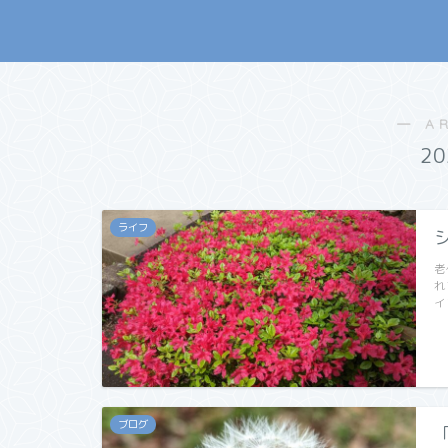
― A
2
ライフ
老
れ
イ
ブログ