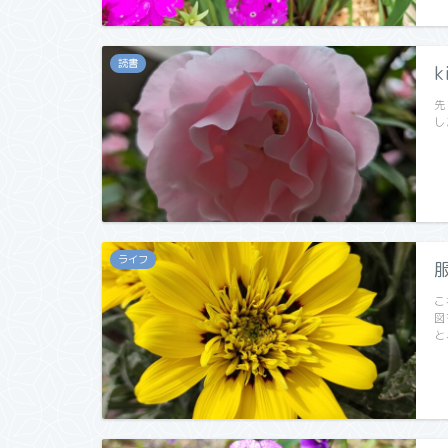
読書
k
先
し
ライフ
こ
図
と