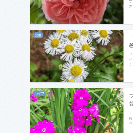
て
き
読書
「
ゲ
２
ライフ
報
１
持
べ