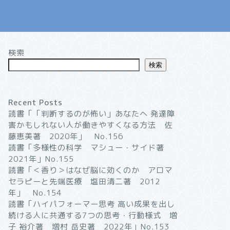
検索
検索
Recent Posts
読書「「判断するのが怖い」あなたへ 発達障
害かもしれない人が働きやすくなる方法 佐
藤恵美著 2020年」 No.156
読書「多様性の科学 マシュー・サイド著
2021年」No.155
読書「＜香り＞はなぜ脳に効くのか アロマ
セラピーと先端医療 塩田清二著 2012
年」 No.154
読書「ハイパフォーマー思考 高い成果を出し
続ける人に共通する7つの思考・行動様式 増
子 裕介著 増村 岳史著 2022年」No.153