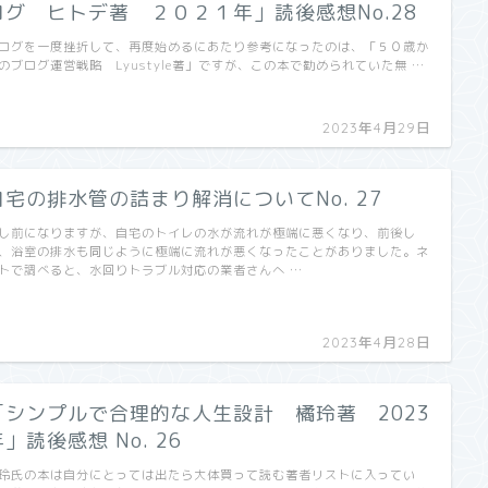
ログ ヒトデ著 ２０２１年」読後感想No.28
ログを一度挫折して、再度始めるにあたり参考になったのは、「５０歳か
のブログ運営戦略 Lyustyle著」ですが、この本で勧められていた無 …
2023年4月29日
自宅の排水管の詰まり解消についてNo. 27
し前になりますが、自宅のトイレの水が流れが極端に悪くなり、前後し
、浴室の排水も同じように極端に流れが悪くなったことがありました。ネ
トで調べると、水回りトラブル対応の業者さんへ …
2023年4月28日
「シンプルで合理的な人生設計 橘玲著 2023
」読後感想 No. 26
玲氏の本は自分にとっては出たら大体買って読む著者リストに入ってい