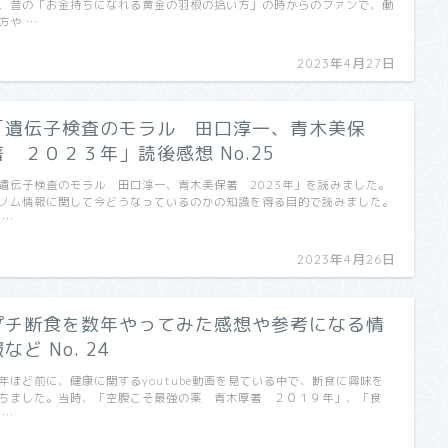
、昔の「お金持ちになれる黄金の羽根の拾い方」の時からのファンで、働
方や …
2023年4月27日
「遺伝子検査のモラル 田口淳一、青木美保
著 ２０２３年」読後感想 No.25
遺伝子検査のモラル 田口淳一、青木美保著 2023年」を読みました。
ノム情報に関して今どうなっているのかの知識を得る目的で読みました。
 …
2023年4月26日
プチ断食を数年やってみた感想や参考になる情
など No. 24
年ほど前に、健康に関するyoutube動画を見ている中で、断食に興味を
ちました。当時、「空腹こそ最強の薬 青木厚著 ２０１９年」、「食
 …