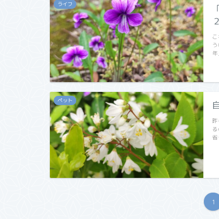
ライフ
こ
う
年
ペット
昨
る
省
1