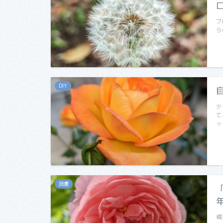
ブ
ら
DIY
少
て
ッ
読書
年
橘