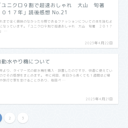
「ユニクロ９割で超速おしゃれ 大山 旬著
２０１７年」読後感想 No.21
れまで全く興味のなかった分野であるファッションについての本を読むよ
になっています。「ユニクロ９割で超速おしゃれ 大山 旬著 ２０１７
」 …
2023年4月22日
自動水やり機について
年より、タイマー式の散水機を購入・設置したのですが、快適に使えてい
のでその感想をまとめます。 年に何回、数日から長くても１週間ほど帰
や旅行で家を空けることがあり、毎回ペ …
2023年4月21日
2
3