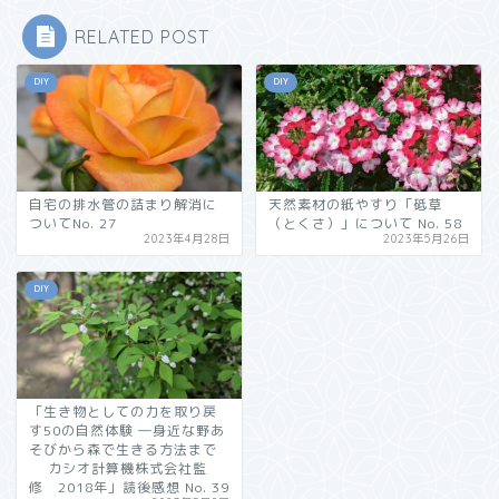
RELATED POST
DIY
DIY
自宅の排水管の詰まり解消に
天然素材の紙やすり「砥草
ついてNo. 27
（とくさ）」について No. 58
2023年4月28日
2023年5月26日
DIY
「生き物としての力を取り戻
す50の自然体験 ―身近な野あ
そびから森で生きる方法まで
カシオ計算機株式会社監
修 2018年」読後感想 No. 39