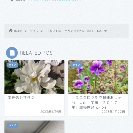
HOME
ライフ
虫をさわることができるかについて No.136
RELATED POST
ライフ
ライフ
本を処分する２
「ユニクロ９割で超速おしゃ
れ 大山 旬著 ２０１７
年」読後感想 No.21
2023年4月9日
2023年4月22日
ライフ