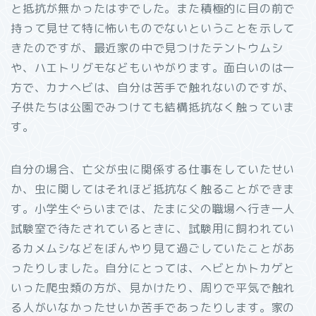
と抵抗が無かったはずでした。また積極的に目の前で
持って見せて特に怖いものでないということを示して
きたのですが、最近家の中で見つけたテントウムシ
や、ハエトリグモなどもいやがります。面白いのは一
方で、カナヘビは、自分は苦手で触れないのですが、
子供たちは公園でみつけても結構抵抗なく触っていま
す。
自分の場合、亡父が虫に関係する仕事をしていたせい
か、虫に関してはそれほど抵抗なく触ることができま
す。小学生ぐらいまでは、たまに父の職場へ行き一人
試験室で待たされているときに、試験用に飼われてい
るカメムシなどをぼんやり見て過ごしていたことがあ
ったりしました。自分にとっては、ヘビとかトカゲと
いった爬虫類の方が、見かけたり、周りで平気で触れ
る人がいなかったせいか苦手であったりします。家の