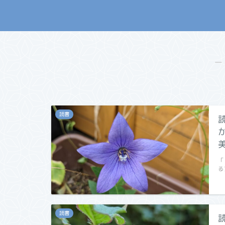
―
読書
「
る
読書