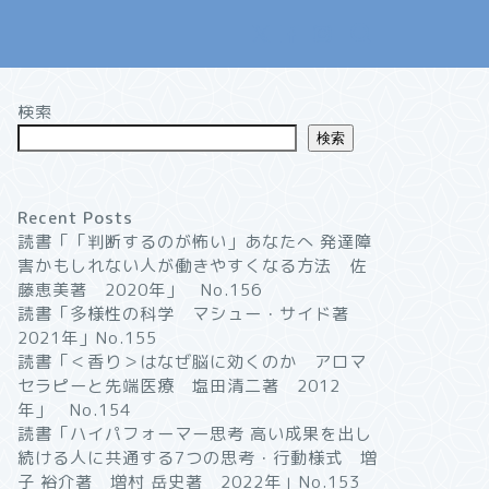
検索
検索
Recent Posts
読書「「判断するのが怖い」あなたへ 発達障
害かもしれない人が働きやすくなる方法 佐
藤恵美著 2020年」 No.156
読書「多様性の科学 マシュー・サイド著
2021年」No.155
読書「＜香り＞はなぜ脳に効くのか アロマ
セラピーと先端医療 塩田清二著 2012
年」 No.154
読書「ハイパフォーマー思考 高い成果を出し
続ける人に共通する7つの思考・行動様式 増
子 裕介著 増村 岳史著 2022年」No.153