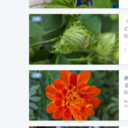
読書
N
「
で
読書
N
勝
耳