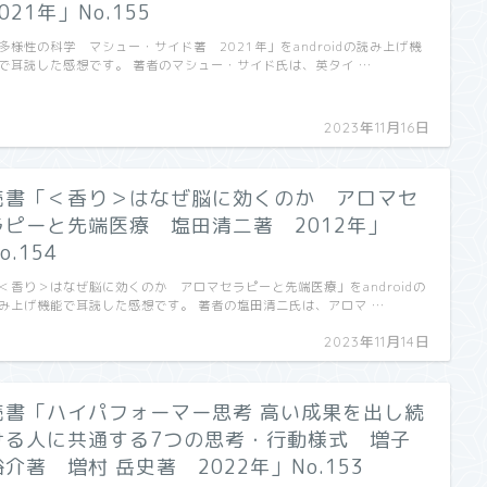
021年」No.155
多様性の科学 マシュー・サイド著 2021年」をandroidの読み上げ機
で耳読した感想です。 著者のマシュー・サイド氏は、英タイ …
2023年11月16日
読書「＜香り＞はなぜ脳に効くのか アロマセ
ラピーと先端医療 塩田清二著 2012年」
o.154
＜香り＞はなぜ脳に効くのか アロマセラピーと先端医療」をandroidの
み上げ機能で耳読した感想です。 著者の塩田清二氏は、アロマ …
2023年11月14日
読書「ハイパフォーマー思考 高い成果を出し続
ける人に共通する7つの思考・行動様式 増子
裕介著 増村 岳史著 2022年」No.153