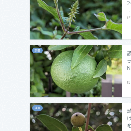
2
「
能
読書
N
「
読
読書