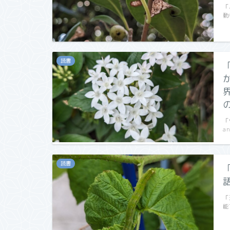
「
動
読書
「
a
読書
「
能