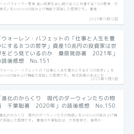
ハイパフォーマー思考 高い成果を出し続ける人に共通する7つの思考・行
様式」をandroidの読み上げ機能で耳読した感想です。 著者 …
2023年11月12日
「ウォーレン・バフェットの「仕事と人生を豊
かにする８つの哲学」資産10兆円の投資家は世
界をどう見ているのか 桑原晃弥著 2021年」
の読後感想 No.151
ウォーレン・バフェットの「仕事と人生を豊かにする８つの哲学」」を
ndroidの読み上げ機能で耳読した感想です。 株式投資の本はこれ …
2023年11月5日
「進化のからくり 現代のダーウィンたちの物
語 千葉聡著 2020年」の読後感想 No.150
進化のからくり 現代のダーウィンたちの物語」をandroidの読み上げ機
で耳読した感想です。 著者の千葉聡氏は、大学教授で、巻貝の …