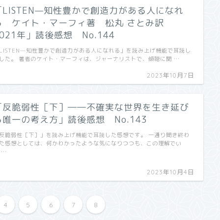
「LISTEN—知性豊かで創造力がある人になれ
る ケイト・マーフィ著 松丸 さとみ訳
2021年」読後感想 No.144
LISTEN—知性豊かで創造力がある人になれる」を読み上げ機能で耳読し
した。 著者のケイト・マーフィは、ジャーナリストで、傾聴に関 …
2023年10月7日
「反脆弱性［下］――不確実な世界を生き延び
る唯一の考え方」読後感想 No.143
反脆弱性［下］」を読み上げ機能で耳読した感想です。 一通り聞き終わ
た感想としては、何かわかったような気になりつつも、この理解でい
 …
2023年10月4日
4
5
6
7
8