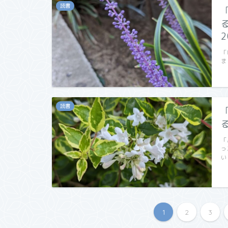
読書
「
ま
読書
「
っ
い
1
2
3