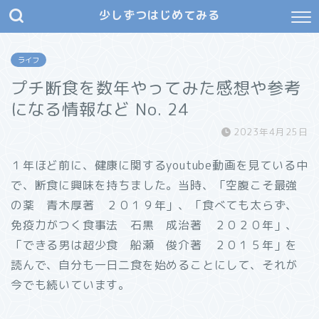
少しずつはじめてみる
ライフ
プチ断食を数年やってみた感想や参考
になる情報など No. 24
2023年4月25日
１年ほど前に、健康に関するyoutube動画を見ている中
で、断食に興味を持ちました。当時、「空腹こそ最強
の薬 青木厚著 ２０１９年」、「食べても太らず、
免疫力がつく食事法 石黒 成治著 ２０２０年」、
「できる男は超少食 船瀬 俊介著 ２０１５年」を
読んで、自分も一日二食を始めることにして、それが
今でも続いています。