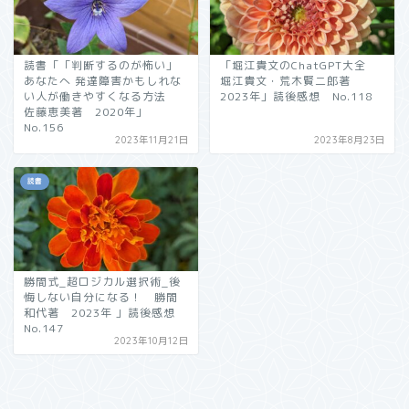
読書「「判断するのが怖い」
「堀江貴文のChatGPT大全
あなたへ 発達障害かもしれな
堀江貴文・荒木賢二郎著
い人が働きやすくなる方法
2023年」読後感想 No.118
佐藤恵美著 2020年」
No.156
2023年11月21日
2023年8月23日
読書
勝間式_超ロジカル選択術_後
悔しない自分になる！ 勝間
和代著 2023年 」読後感想
No.147
2023年10月12日