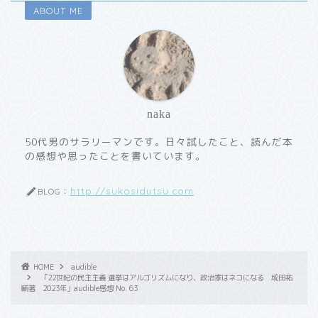
ABOUT ME
naka
50代男のサラリーマンです。日々試したこと、読んだ本
の感想や思ったことを書いています。
http://sukosidutsu.com
BLOG：
HOME
audible
「22世紀の民主主義 選挙はアルゴリズムになり、政治家はネコになる 成田祐
輔著 2023年」audible感想 No. 63