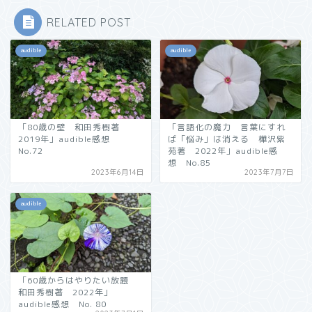
RELATED POST
audible
audible
「80歳の壁 和田秀樹著
「言語化の魔力 言葉にすれ
2019年」audible感想
ば「悩み」は消える 樺沢紫
No.72
苑著 2022年」audible感
想 No.85
2023年6月14日
2023年7月7日
audible
「60歳からはやりたい放題
和田秀樹著 2022年」
audible感想 No. 80