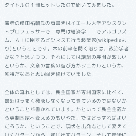
タイトルの１冊ヒットしたので聞いてみました。
著者の成田祐輔氏の肩書きはイエール大学アシスタン
トプロフェッサーで 専門は経済学 でアルゴリズ
ム、ＡＩに関するビジネスも行う起業家(wikipediaよ
り)ということです。本の前半を聞く限りは、政治学者
かな？と思いつつ、それにしては議論の展開が激しい
というか、文章の言葉の選び方がシニカルというか、
独特だなあと思い聞き続けていました。
全体の流れとしては、民主国家が専制国家に比べて、
最近はうまく機能しなくなってきているのではないか
ということが書かれています。かといって民主主義か
ら専制国家へ変えるのもいやだ、ではどうすればよい
だろうか、ということで、現状を出発点として変えて
いくパターンから、逃げ出すパターン、そして最後に