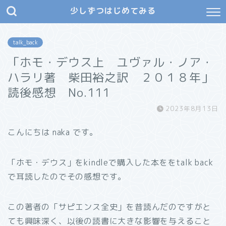
少しずつはじめてみる
talk_back
「ホモ・デウス上 ユヴァル・ノア・
ハラリ著 柴田裕之訳 ２０１８年」
読後感想 No.111
2023年8月13日
こんにちは naka です。
「ホモ・デウス」をkindleで購入した本ををtalk back
で耳読したのでその感想です。
この著者の「サピエンス全史」を昔読んだのですがと
ても興味深く、以後の読書に大きな影響を与えること