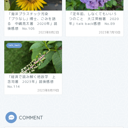
「海洋プラスチック汚染
「定年前、しなくてもいい５
「プラなし」博士、ごみを語
つのこと 大江英樹著 2020
る 中嶋亮太著 2020年」読
年」talk back感想 No.89
後感想 No.105
2023年8月2日
2023年7月10日
talk_back
「経済で読み解く地政学 上
念司著 2023年」読後感想
No.114
2023年8月19日
COMMENT