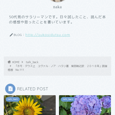
naka
50代男のサラリーマンです。日々試したこと、読んだ本
の感想や思ったことを書いています。
http://sukosidutsu.com
BLOG：
HOME
talk_back
「ホモ・デウス上 ユヴァル・ノア・ハラリ著 柴田裕之訳 ２０１８年」読後
感想 No.111
RELATED POST
talk_back
talk_back