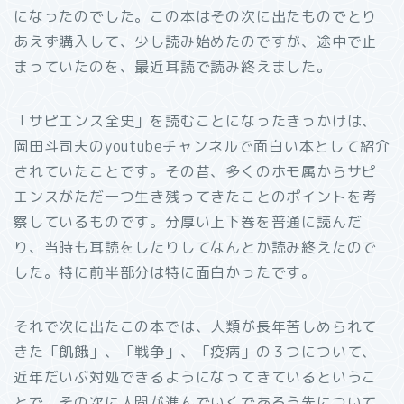
になったのでした。この本はその次に出たものでとり
あえず購入して、少し読み始めたのですが、途中で止
まっていたのを、最近耳読で読み終えました。
「サピエンス全史」を読むことになったきっかけは、
岡田斗司夫のyoutubeチャンネルで面白い本として紹介
されていたことです。その昔、多くのホモ属からサピ
エンスがただ一つ生き残ってきたことのポイントを考
察しているものです。分厚い上下巻を普通に読んだ
り、当時も耳読をしたりしてなんとか読み終えたので
した。特に前半部分は特に面白かったです。
それで次に出たこの本では、人類が長年苦しめられて
きた「飢餓」、「戦争」、「疫病」の３つについて、
近年だいぶ対処できるようになってきているというこ
とで、その次に人間が進んでいくであろう先について