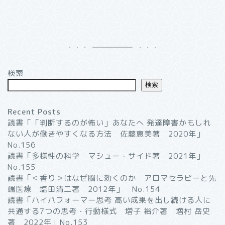
検索
検索
Recent Posts
読書「「判断するのが怖い」あなたへ 発達障害かもしれ
ない人が働きやすくなる方法 佐藤恵美著 2020年」
No.156
読書「多様性の科学 マシュー・サイド著 2021年」
No.155
読書「＜香り＞はなぜ脳に効くのか アロマセラピーと先
端医療 塩田清二著 2012年」 No.154
読書「ハイパフォーマー思考 高い成果を出し続ける人に
共通する7つの思考・行動様式 増子 裕介著 増村 岳史
著 2022年」No.153