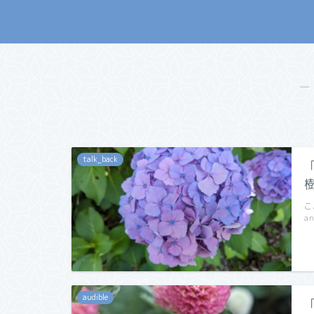
―
talk_back
樹
こ
a
audible