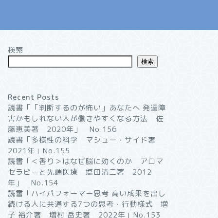
検索
検索
Recent Posts
読書「「判断するのが怖い」あなたへ 発達障
害かもしれない人が働きやすくなる方法 佐
藤恵美著 2020年」 No.156
読書「多様性の科学 マシュー・サイド著
2021年」No.155
読書「＜香り＞はなぜ脳に効くのか アロマ
セラピーと先端医療 塩田清二著 2012
年」 No.154
読書「ハイパフォーマー思考 高い成果を出し
続ける人に共通する7つの思考・行動様式 増
子 裕介著 増村 岳史著 2022年」No.153