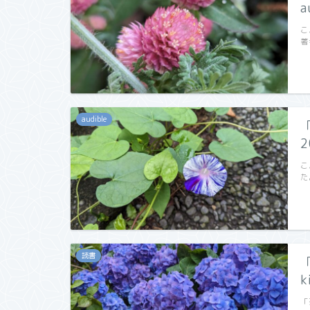
a
こ
著
audible
2
こ
た
読書
k
「