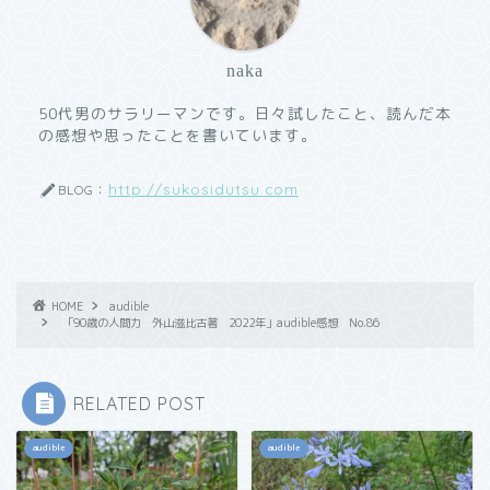
naka
50代男のサラリーマンです。日々試したこと、読んだ本
の感想や思ったことを書いています。
http://sukosidutsu.com
BLOG：
HOME
audible
「90歳の人間力 外山滋比古著 2022年」audible感想 No.86
RELATED POST
audible
audible