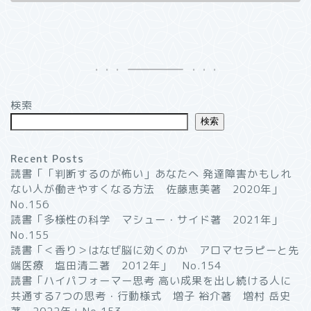
検索
検索
Recent Posts
読書「「判断するのが怖い」あなたへ 発達障害かもしれ
ない人が働きやすくなる方法 佐藤恵美著 2020年」
No.156
読書「多様性の科学 マシュー・サイド著 2021年」
No.155
読書「＜香り＞はなぜ脳に効くのか アロマセラピーと先
端医療 塩田清二著 2012年」 No.154
読書「ハイパフォーマー思考 高い成果を出し続ける人に
共通する7つの思考・行動様式 増子 裕介著 増村 岳史